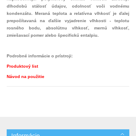
dlhodobú stálosť údajov, odolnosť voči vodnému
kondenzátu. Meraná teplota a relatívna vlhkosť je ďalej
prepočítavaná na ďalšie vyjadrenie vlhkosti - teplotu
rosného bodu, absolútnu vlhkosť, mernú vlhkosť,
zmiešavací pomer alebo špecifickú entalpiu.
Podrobné informácie o prístroji:
Produktový list
Návod na použitie
Informácie