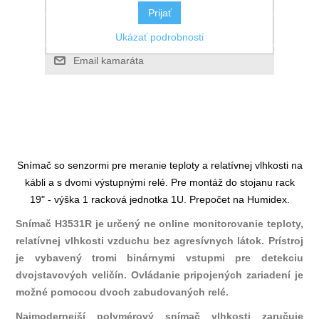
Prijať
Ukázať podrobnosti
Snímač so senzormi pre meranie teploty a relatívnej vlhkosti na
kábli a s dvomi výstupnými relé. Pre montáž do stojanu rack
19" - výška 1 racková jednotka 1U. Prepočet na Humidex.
Snímač H3531R je určený ne online monitorovanie teploty,
relatívnej vlhkosti vzduchu bez agresívnych látok. Prístroj
je vybavený tromi binárnymi vstupmi pre detekciu
dvojstavových veličín. Ovládanie pripojených zariadení je
možné pomocou dvoch zabudovaných relé.
Najmodernejší polymérový snímač vlhkosti zaručuje