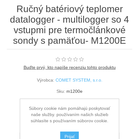
Ručný batériový teplomer
datalogger - multilogger so 4
vstupmi pre termočlánkové
sondy s pamäťou- M1200E
Buďte prvý, kto napíše recenziu tohto produktu
Výrobca:
COMET SYSTEM, s.r.o.
Sku:
m1200e
€422,75 bez DPH
Súbory cookie nám pomáhajú poskytovať
naše služby. používaním našich služieb
súhlasíte s používaním súborov cookie.
Prijať