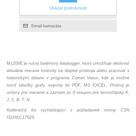
Ukázať podrobnosti
M1200E je ručný batériový datalogger, ktorý umožňuje sledovať
aktuálne merané hodnoty na displeji prístroja alebo pracovať s
historickými dátami v programe Comet Vision, kde je možné
tvoriť tabuľky grafy, exporty do PDF, MS EXCEL.
Prístroj je
určený pre meranie a záznam zo 4 vstupov pre termočlánky K,
J, S, B, T, N.
Kalibračný list vychádzajúcí z požiadaviek normy ČSN
ISO/IEC17025.