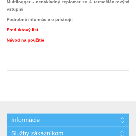
Multilogger - nenákladný teplomer so 4 termočlánkovými
vstupmi
Podrobné informácie o prístroji:
Produktový list
Návod na použitie
Informácie
Služby zákazníkom