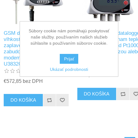
Súbory cookie nám pomáhajú poskytovať
GSM datalogger teploty,
GSM záznamník datalogg
naše služby. používaním našich služieb
vlhkosti a s detektorom
je určený pre záznam tepl
súhlasíte s používaním súborov cookie.
zaplavenia, so
až zo štyroch sond Pt100
zabudovaným GSM 4G
s CLOUD, databázou aleb
modemom - Comet System
pamäťou U0141M
Prijať
U3832G
Ukázať podrobnosti
€507,30 bez DPH
€572,85 bez DPH