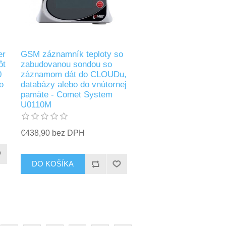
er
GSM záznamník teploty so
ôt
zabudovanou sondou so
0
záznamom dát do CLOUDu,
o
databázy alebo do vnútornej
pamäte - Comet System
U0110M
€438,90 bez DPH