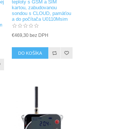
ej
teploty s GSM a SIM
kartou, zabudovanou
sondou s CLOUD, pamäťou
a do počítača U0110Msim
m
€469,30 bez DPH