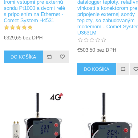
tromi vstupmi pre externú
datalogger teploty, relatívn
sondu Pt1000 a dvomi relé
vlhkosti s konektorom pre
s pripojením na Ethernet -
pripojenie externej sondy
Comet System H4531
teploty, so zabudovaným
modemom - Comet Syste
U3631M
€329,65 bez DPH
€503,50 bez DPH