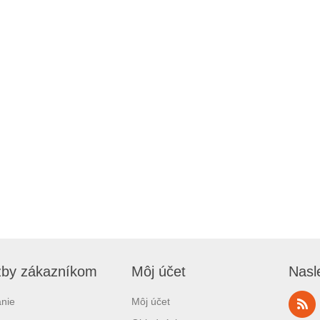
žby zákazníkom
Môj účet
Nasl
nie
Môj účet