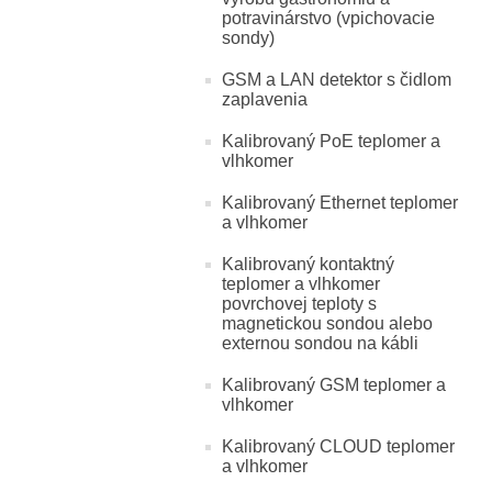
potravinárstvo (vpichovacie
sondy)
GSM a LAN detektor s čidlom
zaplavenia
Kalibrovaný PoE teplomer a
vlhkomer
Kalibrovaný Ethernet teplomer
a vlhkomer
Kalibrovaný kontaktný
teplomer a vlhkomer
povrchovej teploty s
magnetickou sondou alebo
externou sondou na kábli
Kalibrovaný GSM teplomer a
vlhkomer
Kalibrovaný CLOUD teplomer
a vlhkomer